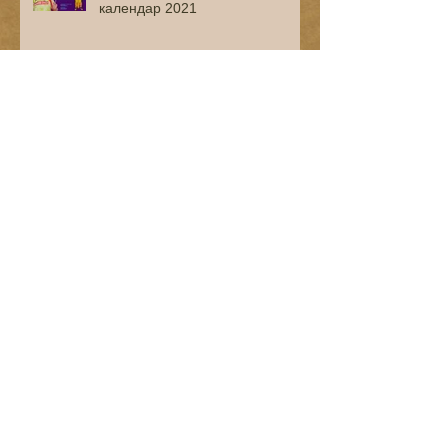
календар 2021
«ТУРБІНА» генерує нову
енергію для Херсона
Site specific performance.
Херсон
Urban ART об’єднав митців у
пост-індустріальному просторі