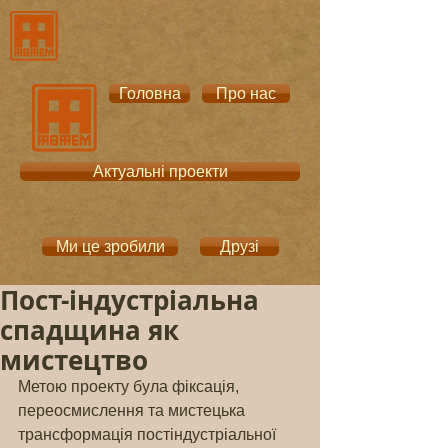
Головна
Про нас
Актуальні проекти
Ми це зробили
Друзі
Пост-індустріальна
спадщина як
мистецтво
Метою проекту була фіксація, 
переосмислення та мистецька 
трансформація постіндустріальної 