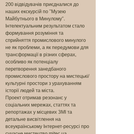
200 відвідувачів приєдналися до 
наших екскурсій по "Музею 
Майбутнього в Минулому".
Інтелектуальним результатом стало 
формування розуміння та 
сприйняття промислового минулого 
не як проблеми, а як передумови для 
трансформації в різних сферах, 
особливо як потенціалу 
перетворення занедбаного 
промислового простору на мистецькі/
культурні простори з урахуванням 
історії людей та міста.
Проект отримав резонанс у 
соціальних мережах, статтях та 
репортажах у місцевих ЗМІ та 
детальне висвітлення на 
всеукраїнському Інтернет-ресурсі про 
сучасне мистецтво mitec.ua.