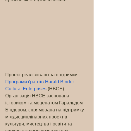
Проект реалізовано за підтримки 
Програми ґрантів Harald Binder 
Cultural Enterprises 
(HBCE). 
Організація HBCE заснована 
істориком та меценатом Гаральдом 
Біндером, спрямована на підтримку 
міждисциплінарних проектів 
культури, мистецтва і освіти та 
сприяє сталому розвитку цих 