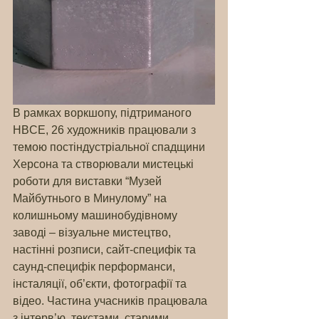
В рамках воркшопу, підтриманого 
HBCE, 26 художників працювали з 
темою постіндустріальної спадщини 
Херсона та створювали мистецькі 
роботи для виставки “Музей 
Майбутнього в Минулому” на 
колишньому машинобудівному 
заводі – візуальне мистецтво, 
настінні розписи, сайт-специфік та 
саунд-специфік перформанси, 
інсталяції, об’єкти, фотографії та 
відео. Частина учасників працювала 
з інтерв’ю, текстами, старими 