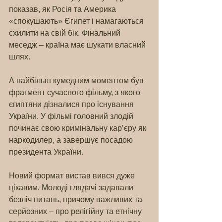
показав, як Росія та Америка 
«спокушають» Єгипет і намагаються 
схилити на свій бік. Фінальний 
меседж – країна має шукати власний 
шлях.
А найбільш кумедним моментом був 
фрагмент сучасного фільму, з якого 
єгиптяни дізналися про існування 
України. У фільмі головний злодій 
починає свою кримінальну кар’єру як 
наркодилер, а завершує посадою 
президента України.
Новий формат вистав вився дуже 
цікавим. Молоді глядачі задавали 
безліч питань, причому важливих та 
серйозних – про релігійну та етнічну 