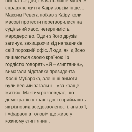
ніж на 1-2 дня, і бачать лише музеї. А 
справжнє життя Каїру зовсім інше… 
Максим Ревега поїхав з Каїру, коли 
масові протести перетворилися на 
суцільний хаос, нетерпимість, 
мародерство. Один з його друзів 
загинув, захищаючи від нападників 
свій порожній офіс. Люди, які дійсно 
пишаються своєю країною і з 
гордістю говорять «Я – єгиптянин», 
вимагали відставки президента 
Хосні Мубарака, але інші вимоги 
були вельми загальні – «за краще 
життя». Максим розповідає, що 
демократію у країні досі сприймають 
як різновид вседозволеності, анархії, 
і «фараон в голові» ще живе у 
кожному єгиптянині.