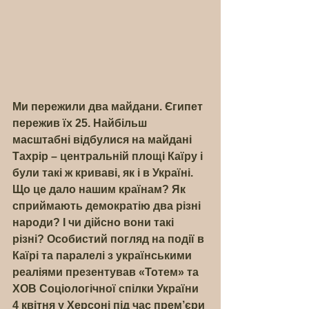
Ми пережили два майдани. Єгипет 
пережив їх 25. Найбільш 
масштабні відбулися на майдані 
Тахрір – центральній площі Каїру і 
були такі ж криваві, як і в Україні. 
Що це дало нашим країнам? Як 
сприймають демократію два різні 
народи? І чи дійсно вони такі 
різні? Особистий погляд на події в 
Каїрі та паралелі з українськими 
реаліями презентував «Тотем» та 
ХОВ Соціологічної спілки України 
4 квітня у Херсоні під час прем’єри 