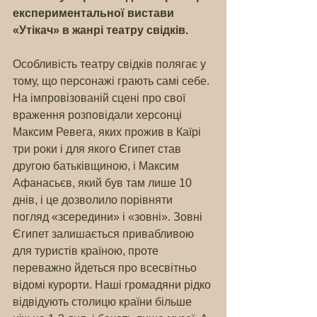
експериментальної вистави 
«Утікач» в жанрі театру свідків.
Особливість театру свідків полягає у 
тому, що персонажі грають самі себе. 
На імпровізованій сцені про свої 
враження розповідали херсонці 
Максим Ревега, яких прожив в Каїрі 
три роки і для якого Єгипет став 
другою батьківщиною, і Максим 
Афанасьєв, який був там лише 10 
днів, і це дозволило порівняти 
погляд «зсередини» і «зовні». Зовні 
Єгипет залишається привабливою 
для туристів країною, проте 
переважно йдеться про всесвітньо 
відомі курорти. Наші громадяни рідко 
відвідують столицю країни більше 