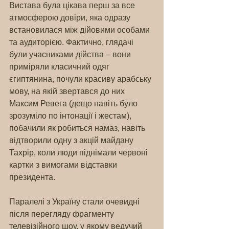
Вистава була цікава перш за все 
атмосферою довіри, яка одразу 
встановилася між дійовими особами 
та аудиторією. Фактично, глядачі 
були учасниками дійства – вони 
приміряли класичний одяг 
єгиптянина, почули красиву арабську 
мову, на якій звертався до них 
Максим Ревега (дещо навіть було 
зрозуміло по інтонації і жестам), 
побачили як робиться намаз, навіть 
відтворили одну з акцій майдану 
Тахрір, коли люди піднімали червоні 
картки з вимогами відставки 
президента.
Паралелі з Україну стали очевидні 
після перегляду фрагменту 
телевізійного шоу, у якому ведучий 