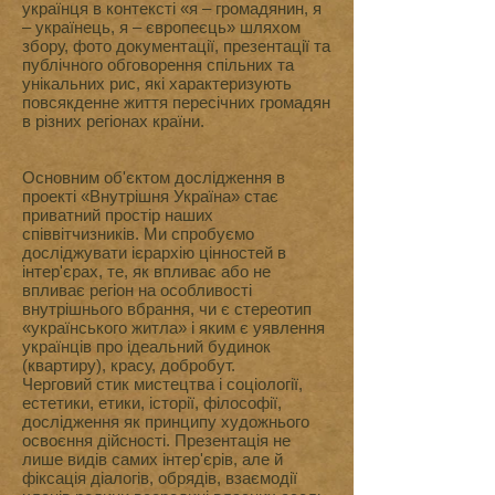
українця в контексті «я – громадянин, я
– українець, я – європеєць» шляхом
збору, фото документації, презентації та
публічного обговорення спільних та
унікальних рис, які характеризують
повсякденне життя пересічних громадян
в різних регіонах країни.
Основним об'єктом дослідження в
проекті «Внутрішня Україна» стає
приватний простір наших
співвітчизників. Ми спробуємо
досліджувати ієрархію цінностей в
інтер'єрах, те, як впливає або не
впливає регіон на особливості
внутрішнього вбрання, чи є стереотип
«українського житла» і яким є уявлення
українців про ідеальний будинок
(квартиру), красу, добробут.
Черговий стик мистецтва і соціології,
естетики, етики, історії, філософії,
дослідження як принципу художнього
освоєння дійсності. Презентація не
лише видів самих інтер'єрів, але й
фіксація діалогів, обрядів, взаємодії