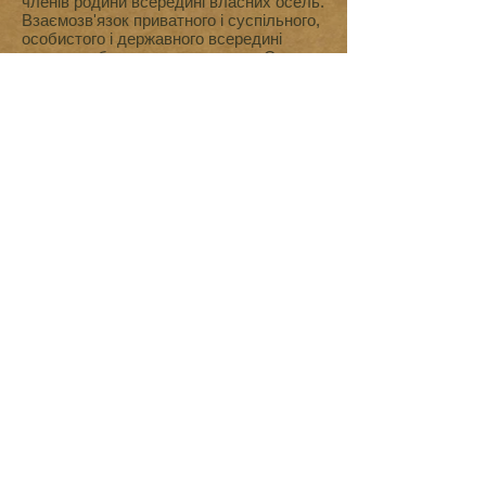
членів родини всередині власних осель.
Взаємозв'язок приватного і суспільного,
особистого і державного всередині
квартири, будинку, жилого кута. Свого
роду дослідження проявів у мистецтві
документальної і соціальної складової.
Всі дослідження можуть бути виражені
згодом у будь-яких формах мистецтва.
Наприклад:
1. Фотографія (що зрозуміло).
Документальна, постановочна,
кураторський серфінг в соціальних
мережах.
2. Виготовлення авторських меблів і
конструкцій з меблів.
3. Віртуальна розробка інтер'єрів.
4. Перфомативне мистецтво у
приватному просторі.
5. Театральні постановки на основі
документальних п'єс.
6. Музєєфікація окремо взятих квартир,
будинків, майстерень.
7. Публікації в ЗМІ про приватні
інтер'єри.
8. Саундскейпінг, квартирні концерти і
мікстейпи життя однієї сім'ї.