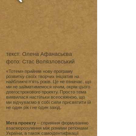
текст: Олена Афанасьєва
фото: Стас Волязловський
«Тотем» прийняв нову програму
розвитку своїх творчих ініціатив на
найближчі п'ять років. Це не означає, що
ми не займатимемося нічим, окрім цього
довгострокового проекту. Просто тема
виявилася настільки всеосяжною, що
ми відчуваємо в собі сили присвятити їй
не один рік і не один захід.
Мета проекту
– сприяння формуванню
взаєморозуміння між різними регіонами
України, а також самоідентифікації