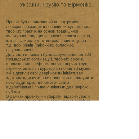
України, Грузію та Вірменію.
Проект був спрямований на підтримку і
поширення кращих інноваційних культурних і
творчих практик на основі традиційної
культурної спадщини – музеїв краєзнавства,
історії, археології, етнографії, мистецтва і
т.д. всіх рівнів (районних, обласних,
національних).
До участі в проекті було залучено понад 200
громадських організацій, творчих союзів,
формальних і неформальних творчих груп,
окремих авторів і кураторів і понад 70 музеїв,
які відкрили свої двері новим ініціативам,
здатним вдихнути в них нове життя, залучити
нову аудиторію, допомогти стати
відкритішими і привабливішими для широкої
публіки.
В рамках проекту ми збирати, підтримували
міні-грантами та поширювали через тренінги,
зустрічі, конференції практики успішної
співпраці музеїв, що зберігають традиційну
культурну спадщину, і громадських
організацій, творчих об'єднань, окремих
авторів і культурних менеджерів, а також
комерційних (туристичних) і державних
установ. В результаті нам вдалося
розширити доступ до культури для різних