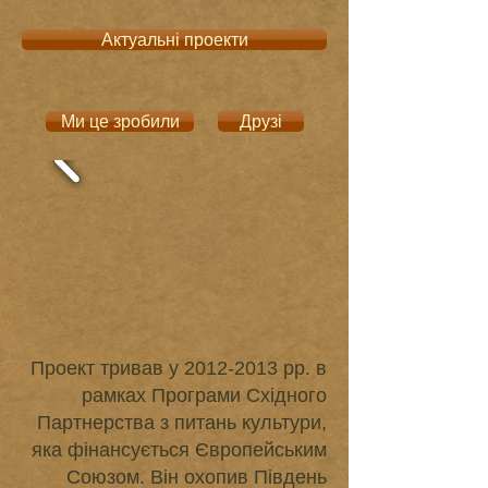
Актуальні проекти
Ми це зробили
Друзі
Проект тривав у
2012-2013
рр. в
рамках Програми Східного
Партнерства з питань культури,
яка фінансується Європейським
Союзом. Він охопив Південь