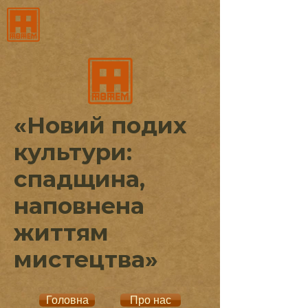
«Новий подих
культури:
спадщина,
наповнена
життям
мистецтва»
Головна
Про нас