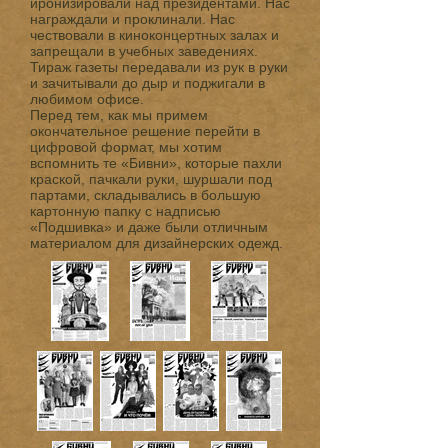
иронизировали над президентами. Нас
награждали и проклинали. Нас
чествовали в киноконцертных залах и
запрещали в учебных заведениях.
Тираж газеты передавали из рук в руки
и зачитывали до дыр и поджигали в
любимом офисе.
Перед тем, как мы примем
окончательное решение перейти в
цифровой формат, мы хотим
вспомнить те «Бивни», которые пахли
краской, пачкали руки, шуршали под
партами, складывались в большую
картонную папку с надписью
«Подшивка» и даже были отличным
материалом для дизайнерских одежд.