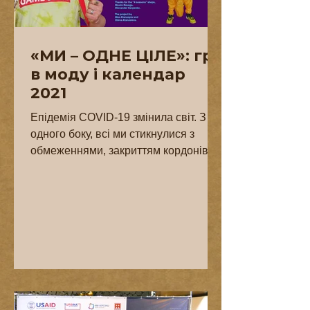
«МИ – ОДНЕ ЦІЛЕ»: гра
в моду і календар
2021
Епідемія COVID-19 змінила світ. З
одного боку, всі ми стикнулися з
обмеженнями, закриттям кордонів та
ізоляцію. З іншого – стало не лише...