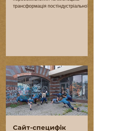
трансформація постіндустріальної
спадщини Херсона. Проект
поєднував практики...
Сайт-специфік