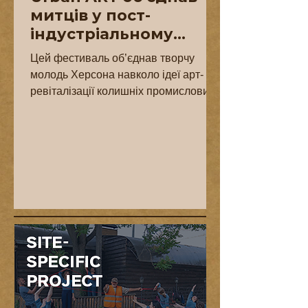
митців у пост-
індустріальному
просторі
Цей фестиваль об’єднав творчу
молодь Херсона навколо ідеї арт-
ревіталізації колишніх промислових
територій, розташованих у центрі
міста....