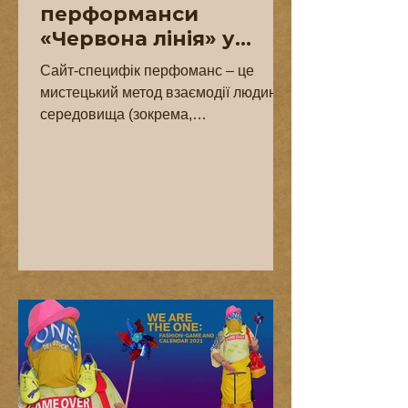
перформанси
«Червона лінія» у
Херсоні
Сайт-специфік перфоманс – це
мистецький метод взаємодії людини і
середовища (зокрема,
урбаністичного). Перформери
досліджують простір,...