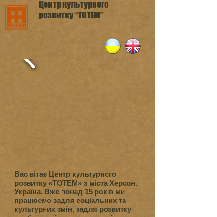
Центр культурного
розвитку
“TOTEM”
Вас вітає Центр культурного
розвитку «ТОТЕМ» з міста Херсон,
Україна. Вже понад 15 років ми
працюємо задля соціальних та
культурних змін, задля розвитку