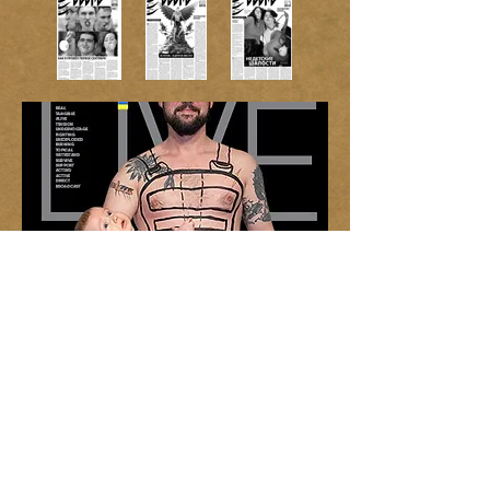
Центр культурного розвитку «Тотем» створив
анімацію для просвітницького відеоролику Фондe
«Захист» про партисипаторну демократію.
Що таке партисипативне прийняття рішень? Які