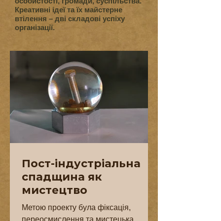
особистості, громади, суспільства.
Креативні ідеї та їх майстерне
втілення – дві складові успіху
організації.
Пост-індустріальна
спадщина як
мистецтво
Метою проекту була фіксація,
переосмислення та мистецька