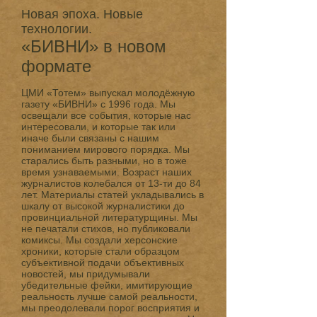
Новая эпоха. Новые
технологии.
«БИВНИ» в новом
формате
ЦМИ «Тотем» выпускал молодёжную
газету «БИВНИ» с 1996 года. Мы
освещали все события, которые нас
интересовали, и которые так или
иначе были связаны с нашим
пониманием мирового порядка. Мы
старались быть разными, но в тоже
время узнаваемыми. Возраст наших
журналистов колебался от 13-ти до 84
лет. Материалы статей укладывались в
шкалу от высокой журналистики до
провинциальной литературщины. Мы
не печатали стихов, но публиковали
комиксы. Мы создали херсонские
хроники, которые стали образцом
субъективной подачи объективных
новостей, мы придумывали
убедительные фейки, имитирующие
реальность лучше самой реальности,
мы преодолевали порог восприятия и