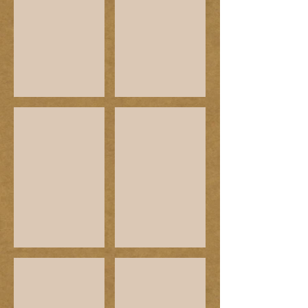
House of Europe
EU, British Council,
Actors of Urban Change
Robert Bosh Foundation