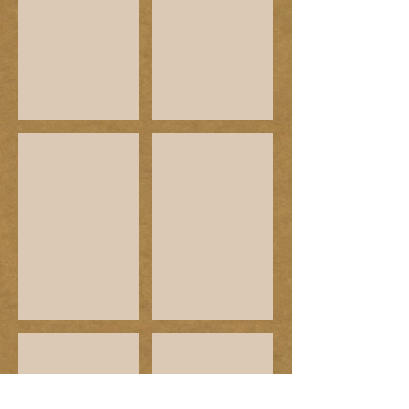
MitOst
Council of Europian Union
Фонд Рози Люксембург
EYF