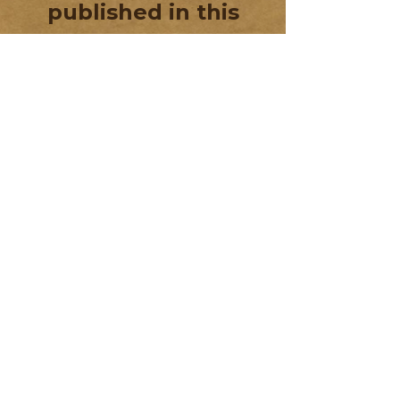
No posts
published in this
language yet
Once posts are published,
you’ll see them here.
Недавние посты
Пост-індустріальна спадщина
як мистецтво
Сайт-специфік перформанси
«Червона лінія» у Херсоні