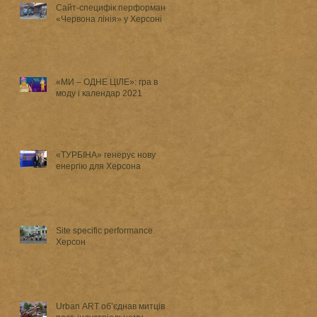
Сайт-специфік перформанси
«Червона лінія» у Херсоні
«МИ – ОДНЕ ЦІЛЕ»: гра в
моду і календар 2021
«ТУРБІНА» генерує нову
енергію для Херсона
Site specific performance.
Херсон
Urban ART об’єднав митців у