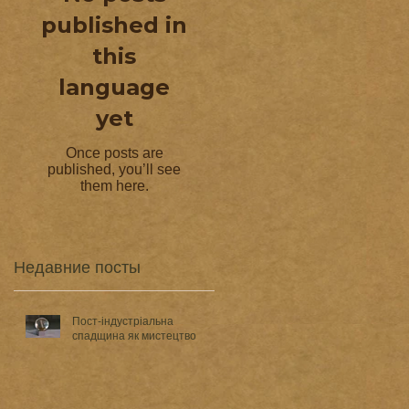
published in
this
language
yet
Once posts are
published, you’ll see
them here.
Недавние посты
Пост-індустріальна
спадщина як мистецтво