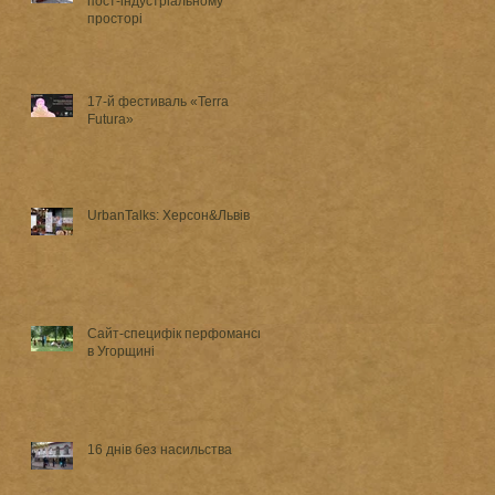
пост-індустріальному
просторі
17-й фестиваль «Terra
Futura»
UrbanTalks: Херсон&Львів
Сайт-специфік перфоманси
в Угорщині
16 днів без насильства