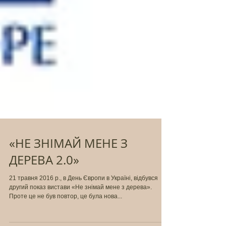
«НЕ ЗНІМАЙ МЕНЕ З
ДЕРЕВА 2.0»